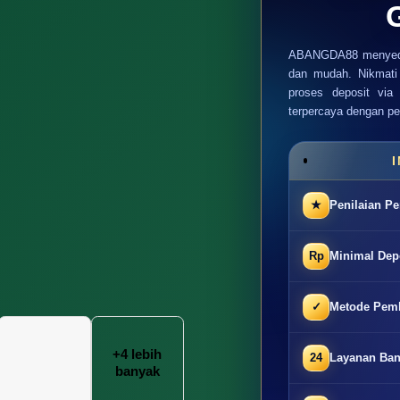
ABANGDA88 menyediak
dan mudah. Nikmati 
proses deposit via 
terpercaya dengan pe
★
Penilaian P
Rp
Minimal Dep
✓
Metode Pem
+4 lebih
24
Layanan Ban
banyak