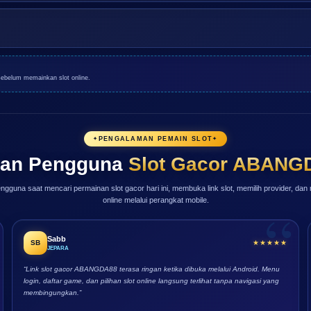
sebelum memainkan slot online.
PENGALAMAN PEMAIN SLOT
san Pengguna
Slot Gacor ABANG
gguna saat mencari permainan slot gacor hari ini, membuka link slot, memilih provider, dan
online melalui perangkat mobile.
Sabb
SB
★★★★★
JEPARA
“Link slot gacor ABANGDA88 terasa ringan ketika dibuka melalui Android. Menu
login, daftar game, dan pilihan slot online langsung terlihat tanpa navigasi yang
membingungkan.”