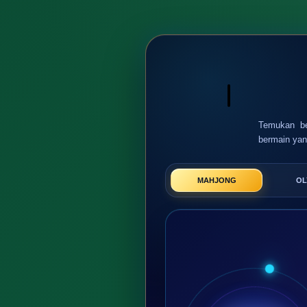
Layer Popup Close
Temukan be
bermain yan
MAHJONG
OL