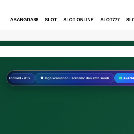
Skip
to
content
ABANGDA88
SLOT
SLOT ONLINE
SLOT777
SL
Buka Info Lebih Lanjut
 Jaga keamanan username dan kata sandi
LAYANAN ONLINE
AB
24/7