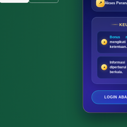
↗
Akses Peran
KE
Bonus 
mengikut
ketentuan.
Informa
diperb
berkala.
LOGIN AB