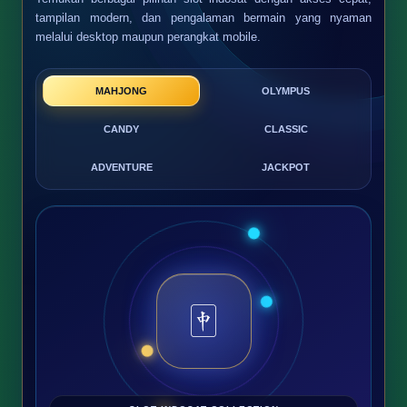
tampilan modern, dan pengalaman bermain yang nyaman
melalui desktop maupun perangkat mobile.
MAHJONG
OLYMPUS
CANDY
CLASSIC
ADVENTURE
JACKPOT
🀄