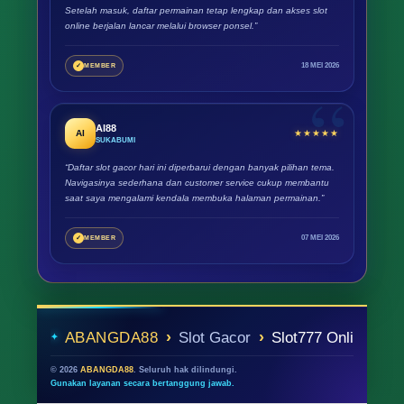
Setelah masuk, daftar permainan tetap lengkap dan akses slot
online berjalan lancar melalui browser ponsel.”
18 MEI 2026
MEMBER
AI88
AI
★★★★★
SUKABUMI
“Daftar slot gacor hari ini diperbarui dengan banyak pilihan tema.
Navigasinya sederhana dan customer service cukup membantu
saat saya mengalami kendala membuka halaman permainan.”
07 MEI 2026
MEMBER
ABANGDA88
Slot Gacor
Slot777 Online
© 2026
ABANGDA88
. Seluruh hak dilindungi.
Gunakan layanan secara bertanggung jawab.