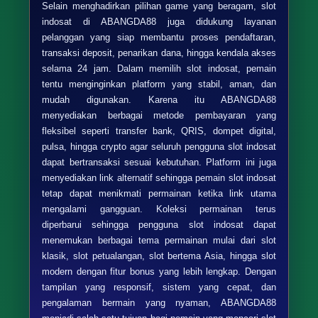
Selain menghadirkan pilihan game yang beragam, slot
indosat di ABANGDA88 juga didukung layanan
pelanggan yang siap membantu proses pendaftaran,
transaksi deposit, penarikan dana, hingga kendala akses
selama 24 jam. Dalam memilih slot indosat, pemain
tentu menginginkan platform yang stabil, aman, dan
mudah digunakan. Karena itu ABANGDA88
menyediakan berbagai metode pembayaran yang
fleksibel seperti transfer bank, QRIS, dompet digital,
pulsa, hingga crypto agar seluruh pengguna slot indosat
dapat bertransaksi sesuai kebutuhan. Platform ini juga
menyediakan link alternatif sehingga pemain slot indosat
tetap dapat menikmati permainan ketika link utama
mengalami gangguan. Koleksi permainan terus
diperbarui sehingga pengguna slot indosat dapat
menemukan berbagai tema permainan mulai dari slot
klasik, slot petualangan, slot bertema Asia, hingga slot
modern dengan fitur bonus yang lebih lengkap. Dengan
tampilan yang responsif, sistem yang cepat, dan
pengalaman bermain yang nyaman, ABANGDA88