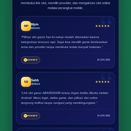
membuka link slot, memilih provider, dan mengakses slot online
melalui perangkat mobile.
Mpin
MP
★★★★★
MEDAN
“Pilihan slot gacor hari ini cukup mudah ditemukan karena
kategorinya tersusun rapi. Saya bisa memilih game berdasarkan
tema dan provider tanpa membuka terlalu banyak halaman.”
28 JUN 2026
MEMBER
Sabb
SB
★★★★★
JEPARA
“Link slot gacor ABANGDA88 terasa ringan ketika dibuka melalui
Android. Menu login, daftar game, dan pilihan slot online
langsung terlihat tanpa navigasi yang membingungkan.”
19 JUN 2026
MEMBER