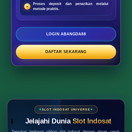
Proses deposit dan penarikan melalui
metode praktis.
LOGIN ABANGDA88
DAFTAR SEKARANG
Layer Popup Close
SLOT INDOSAT UNIVERSE
Jelajahi Dunia
Slot Indosat
Temukan berbagai pilihan slot indosat dengan akses cepat,