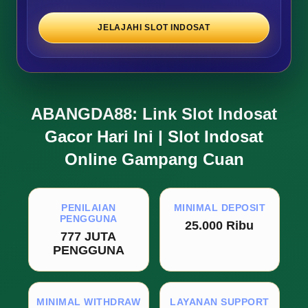
JELAJAHI SLOT INDOSAT
ABANGDA88: Link Slot Indosat
Gacor Hari Ini | Slot Indosat
Online Gampang Cuan
PENILAIAN
MINIMAL DEPOSIT
PENGGUNA
25.000 Ribu
777 JUTA
PENGGUNA
MINIMAL WITHDRAW
LAYANAN SUPPORT