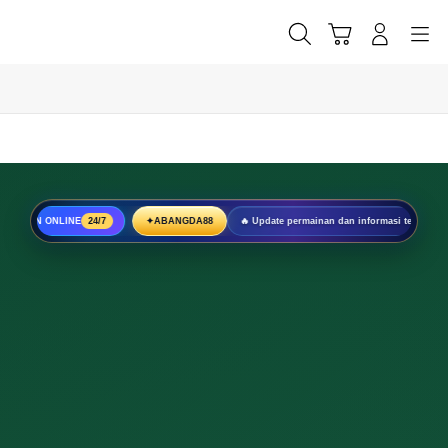
Skip
to
Cari
Troli
Login
Navigation
content
Buka Info Lebih Lanjut
ABANGDA88
🔥 Update permainan dan informasi terbaru
🎮 Akses
Slot777 