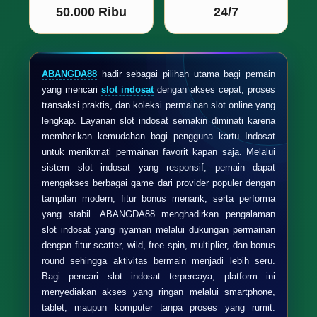
50.000 Ribu
24/7
ABANGDA88
hadir sebagai pilihan utama bagi pemain
yang mencari
slot indosat
dengan akses cepat, proses
transaksi praktis, dan koleksi permainan slot online yang
lengkap. Layanan slot indosat semakin diminati karena
memberikan kemudahan bagi pengguna kartu Indosat
untuk menikmati permainan favorit kapan saja. Melalui
sistem slot indosat yang responsif, pemain dapat
mengakses berbagai game dari provider populer dengan
tampilan modern, fitur bonus menarik, serta performa
yang stabil. ABANGDA88 menghadirkan pengalaman
slot indosat yang nyaman melalui dukungan permainan
dengan fitur scatter, wild, free spin, multiplier, dan bonus
round sehingga aktivitas bermain menjadi lebih seru.
Bagi pencari slot indosat terpercaya, platform ini
menyediakan akses yang ringan melalui smartphone,
tablet, maupun komputer tanpa proses yang rumit.