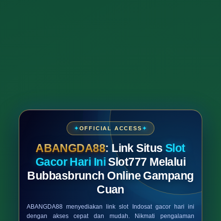
OFFICIAL ACCESS
ABANGDA88
: Link Situs
Slot
Gacor Hari Ini
Slot777 Melalui
Bubbasbrunch Online Gampang
Cuan
ABANGDA88 menyediakan link slot Indosat gacor hari ini
dengan akses cepat dan mudah. Nikmati pengalaman