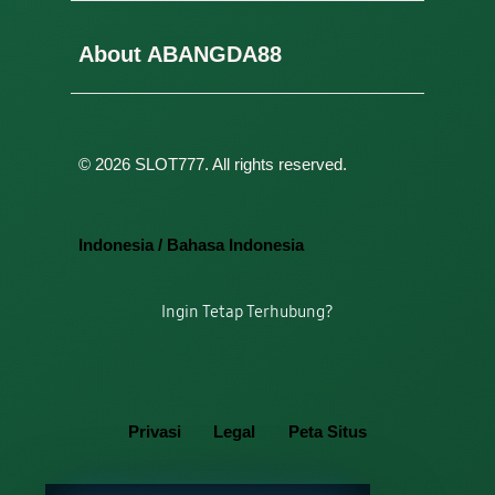
Buka
About ABANGDA88
© 2026 SLOT777. All rights reserved.
Indonesia / Bahasa Indonesia
Ingin Tetap Terhubung?
Privasi
Legal
Peta Situs