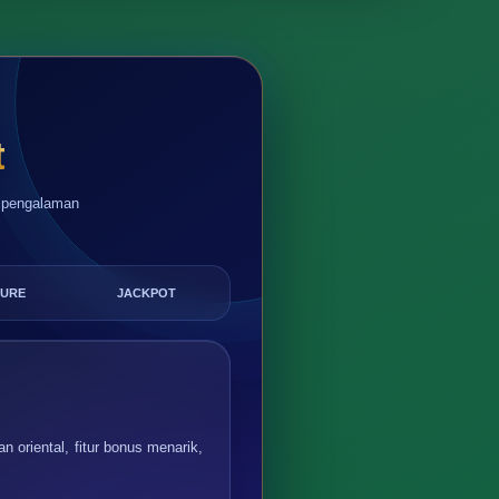
t
 pengalaman
TURE
JACKPOT
n oriental, fitur bonus menarik,