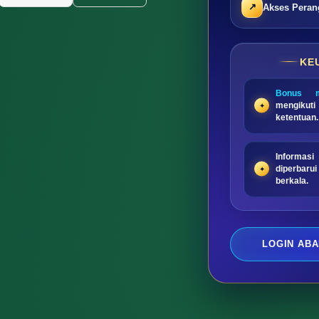
↗
Akses Peran
KE
Bonus 
mengikut
ketentuan.
Informa
diperb
berkala.
LOGIN AB