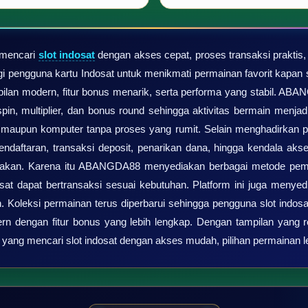
 mencari
slot indosat
dengan akses cepat, proses transaksi praktis, 
pengguna kartu Indosat untuk menikmati permainan favorit kapan saj
pilan modern, fitur bonus menarik, serta performa yang stabil. A
pin, multiplier, dan bonus round sehingga aktivitas bermain menjadi 
, maupun komputer tanpa proses yang rumit. Selain menghadirkan 
daftaran, transaksi deposit, penarikan dana, hingga kendala akse
nakan. Karena itu ABANGDA88 menyediakan berbagai metode pemba
osat dapat bertransaksi sesuai kebutuhan. Platform ini juga menyedi
 Koleksi permainan terus diperbarui sehingga pengguna slot indos
odern dengan fitur bonus yang lebih lengkap. Dengan tampilan yan
g mencari slot indosat dengan akses mudah, pilihan permainan leng