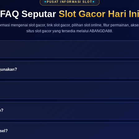
PUSAT INFORMASI SLOT
FAQ Seputar
Slot Gacor Hari In
masi mengenai slot gacor, link slot gacor, pilihan slot online, fitur permainan, aks
situs slot gacor yang tersedia melalui ABANGDA88.
igunakan?
e?
sel?