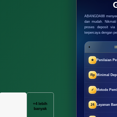
ABANGDA88 menyediak
dan mudah. Nikmati 
proses deposit via 
terpercaya dengan pe
★
Penilaian P
Rp
Minimal Dep
✓
Metode Pem
+4 lebih
24
Layanan Ban
banyak