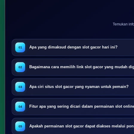
Temukan infor
Apa yang dimaksud dengan slot gacor hari ini?
01
Bagaimana cara memilih link slot gacor yang mudah d
02
Apa ciri situs slot gacor yang nyaman untuk pemain?
03
Fitur apa yang sering dicari dalam permainan slot onlin
04
Apakah permainan slot gacor dapat diakses melalui pon
05