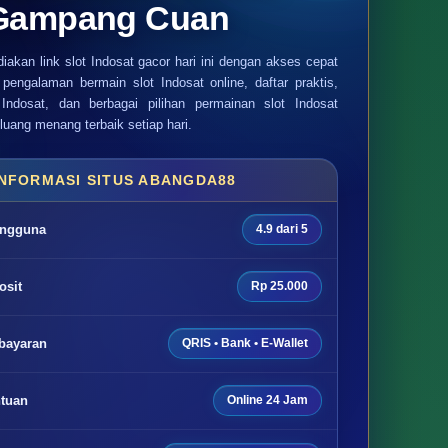
Gampang Cuan
an link slot Indosat gacor hari ini dengan akses cepat
pengalaman bermain slot Indosat online, daftar praktis,
Indosat, dan berbagai pilihan permainan slot Indosat
luang menang terbaik setiap hari.
INFORMASI SITUS ABANGDA88
engguna
4.9 dari 5
osit
Rp 25.000
bayaran
QRIS • Bank • E-Wallet
tuan
Online 24 Jam