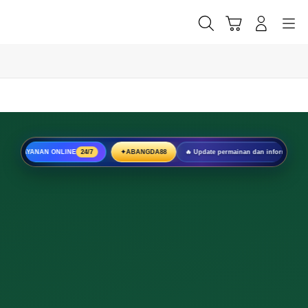
Skip
to
Cari
Troli
Login
Navigation
content
Buka Info Lebih Lanjut
E
24/7
ABANGDA88
🔥 Update permainan dan informasi terbaru
🎮 Akses
Slot