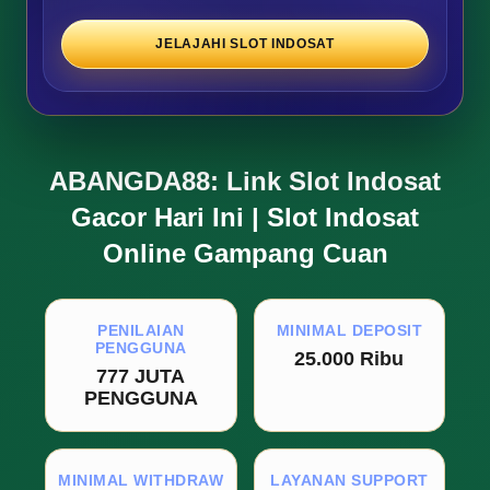
JELAJAHI SLOT INDOSAT
ABANGDA88: Link Slot Indosat
Gacor Hari Ini | Slot Indosat
Online Gampang Cuan
PENILAIAN
MINIMAL DEPOSIT
PENGGUNA
25.000 Ribu
777 JUTA
PENGGUNA
MINIMAL WITHDRAW
LAYANAN SUPPORT