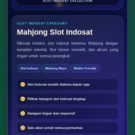
SLOT INDOSAT COLLECTION
SLOT INDOSAT CATEGORY
Mahjong Slot Indosat
Nikmati koleksi slot indosat bertema Mahjong dengan
tampilan oriental, fitur bonus menarik, dan akses yang
ringan untuk semua perangkat.
Slot Indosat
Mahjong Ways
Mobile Friendly
Slot Indosat mudah diakses kapan saja
Pilihan kategori slot indosat lengkap
Navigasi ringan dan responsif
Satu akun untuk semua permainan