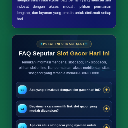
menjadi salah satu tujuan bagi pemain yang mencari slot
indosat dengan akses mudah, pilihan permainan
lengkap, dan layanan yang praktis untuk dinikmati setiap
hari.
PUSAT INFORMASI SLOT
FAQ Seputar
Slot Gacor Hari Ini
Temukan informasi mengenai slot gacor, link slot gacor,
pilihan slot online, fitur permainan, akses mobile, dan situs
slot gacor yang tersedia melalui ABANGDA88.
Apa yang dimaksud dengan slot gacor hari ini?
01
Bagaimana cara memilih link slot gacor yang
02
mudah digunakan?
Apa ciri situs slot gacor yang nyaman untuk
03