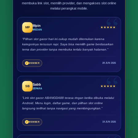
membuka link slot, memilih provider, dan mengakses slot online
melalui perangkat mobile.
Mpin
MP
★★★★★
MEDAN
“Pilihan slot gacor hari ini cukup mudah ditemukan karena
kategorinya tersusun rapi. Saya bisa memilih game berdasarkan
tema dan provider tanpa membuka terlalu banyak halaman.”
28 JUN 2026
MEMBER
Sabb
SB
★★★★★
JEPARA
“Link slot gacor ABANGDA88 terasa ringan ketika dibuka melalui
Android. Menu login, daftar game, dan pilihan slot online
langsung terlihat tanpa navigasi yang membingungkan.”
19 JUN 2026
MEMBER