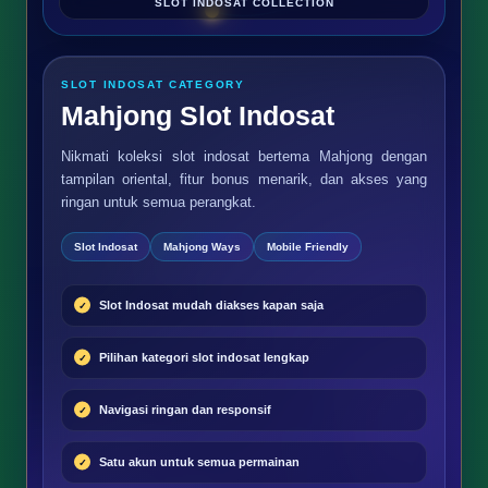
SLOT INDOSAT COLLECTION
SLOT INDOSAT CATEGORY
Mahjong Slot Indosat
Nikmati koleksi slot indosat bertema Mahjong dengan
tampilan oriental, fitur bonus menarik, dan akses yang
ringan untuk semua perangkat.
Slot Indosat
Mahjong Ways
Mobile Friendly
Slot Indosat mudah diakses kapan saja
Pilihan kategori slot indosat lengkap
Navigasi ringan dan responsif
Satu akun untuk semua permainan