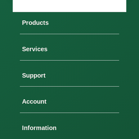
Buka
Footer Navigation
Products
Buka
Services
Buka
Support
Buka
Account
Buka
Information