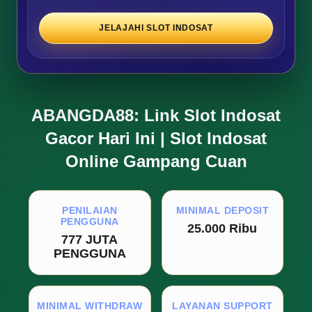
JELAJAHI SLOT INDOSAT
ABANGDA88: Link Slot Indosat
Gacor Hari Ini | Slot Indosat
Online Gampang Cuan
PENILAIAN
MINIMAL DEPOSIT
PENGGUNA
25.000 Ribu
777 JUTA
PENGGUNA
MINIMAL WITHDRAW
LAYANAN SUPPORT