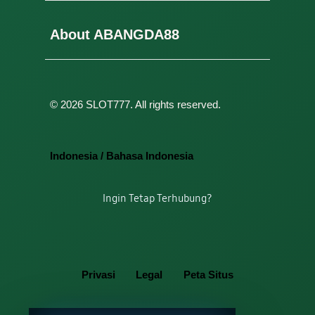
Buka
About ABANGDA88
© 2026 SLOT777. All rights reserved.
Indonesia / Bahasa Indonesia
Ingin Tetap Terhubung?
Privasi
Legal
Peta Situs