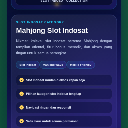
SLOT INDOSAT COLLECTION
SLOT INDOSAT CATEGORY
Mahjong Slot Indosat
Nikmati koleksi slot indosat bertema Mahjong dengan
tampilan oriental, fitur bonus menarik, dan akses yang
ringan untuk semua perangkat.
Slot Indosat
Mahjong Ways
Mobile Friendly
Slot Indosat mudah diakses kapan saja
Pilihan kategori slot indosat lengkap
Navigasi ringan dan responsif
Satu akun untuk semua permainan