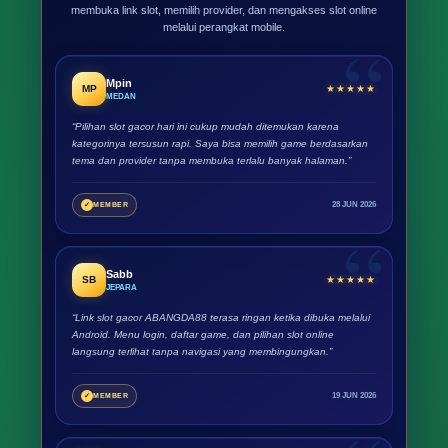
membuka link slot, memilih provider, dan mengakses slot online
melalui perangkat mobile.
Mpin
MP
★★★★★
MEDAN
“Pilihan slot gacor hari ini cukup mudah ditemukan karena
kategorinya tersusun rapi. Saya bisa memilih game berdasarkan
tema dan provider tanpa membuka terlalu banyak halaman.”
28 JUN 2026
MEMBER
Sabb
SB
★★★★★
JEPARA
“Link slot gacor ABANGDA88 terasa ringan ketika dibuka melalui
Android. Menu login, daftar game, dan pilihan slot online
langsung terlihat tanpa navigasi yang membingungkan.”
19 JUN 2026
MEMBER