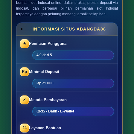
bermain slot Indosat online, daftar praktis, proses deposit via
Indosat, dan berbagai pilihan permainan slot Indosat
terpercaya dengan peluang menang terbaik setiap hari.
INFORMASI SITUS ABANGDA88
★
Penilaian Pengguna
4.9 dari 5
Rp
Minimal Deposit
Rp 25.000
✓
Metode Pembayaran
QRIS • Bank • E-Wallet
24
Layanan Bantuan