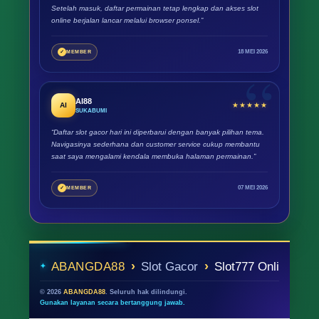
Setelah masuk, daftar permainan tetap lengkap dan akses slot
online berjalan lancar melalui browser ponsel.”
18 MEI 2026
MEMBER
AI88
AI
★★★★★
SUKABUMI
“Daftar slot gacor hari ini diperbarui dengan banyak pilihan tema.
Navigasinya sederhana dan customer service cukup membantu
saat saya mengalami kendala membuka halaman permainan.”
07 MEI 2026
MEMBER
ABANGDA88
Slot Gacor
Slot777 Online
© 2026
ABANGDA88
. Seluruh hak dilindungi.
Gunakan layanan secara bertanggung jawab.