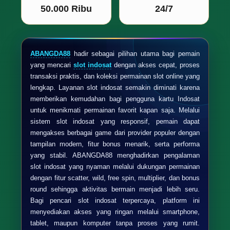
50.000 Ribu
24/7
ABANGDA88
hadir sebagai pilihan utama bagi pemain
yang mencari
slot indosat
dengan akses cepat, proses
transaksi praktis, dan koleksi permainan slot online yang
lengkap. Layanan slot indosat semakin diminati karena
memberikan kemudahan bagi pengguna kartu Indosat
untuk menikmati permainan favorit kapan saja. Melalui
sistem slot indosat yang responsif, pemain dapat
mengakses berbagai game dari provider populer dengan
tampilan modern, fitur bonus menarik, serta performa
yang stabil. ABANGDA88 menghadirkan pengalaman
slot indosat yang nyaman melalui dukungan permainan
dengan fitur scatter, wild, free spin, multiplier, dan bonus
round sehingga aktivitas bermain menjadi lebih seru.
Bagi pencari slot indosat terpercaya, platform ini
menyediakan akses yang ringan melalui smartphone,
tablet, maupun komputer tanpa proses yang rumit.