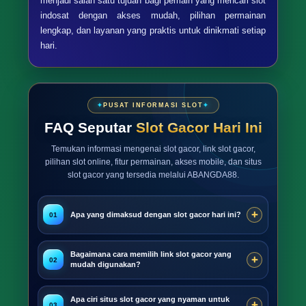
menjadi salah satu tujuan bagi pemain yang mencari slot
indosat dengan akses mudah, pilihan permainan
lengkap, dan layanan yang praktis untuk dinikmati setiap
hari.
PUSAT INFORMASI SLOT
FAQ Seputar
Slot Gacor Hari Ini
Temukan informasi mengenai slot gacor, link slot gacor,
pilihan slot online, fitur permainan, akses mobile, dan situs
slot gacor yang tersedia melalui ABANGDA88.
Apa yang dimaksud dengan slot gacor hari ini?
01
Bagaimana cara memilih link slot gacor yang
02
mudah digunakan?
Apa ciri situs slot gacor yang nyaman untuk
03