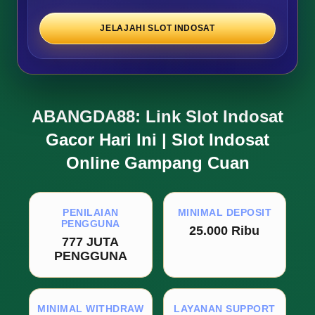
JELAJAHI SLOT INDOSAT
ABANGDA88: Link Slot Indosat
Gacor Hari Ini | Slot Indosat
Online Gampang Cuan
PENILAIAN
MINIMAL DEPOSIT
PENGGUNA
25.000 Ribu
777 JUTA
PENGGUNA
MINIMAL WITHDRAW
LAYANAN SUPPORT