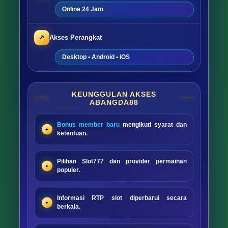
Online 24 Jam
↗
Akses Perangkat
Desktop • Android • iOS
KEUNGGULAN AKSES
ABANGDA88
Bonus member baru
mengikuti syarat dan
ketentuan.
Pilihan Slot777 dan provider permainan
populer.
Informasi RTP slot diperbarui secara
berkala.