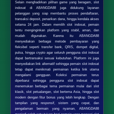
Selain menghadirkan pilihan game yang beragam, slot
indosat di ABANGDA88 juga didukung layanan
pelanggan yang siap membantu proses pendaftaran,
transaksi deposit, penarikan dana, hingga kendala akses
selama 24 jam. Dalam memilih slot indosat, pemain
tentu menginginkan platform yang stabil, aman, dan
mudah digunakan. Karena itu ABANGDA88
menyediakan berbagai metode pembayaran yang
fleksibel seperti transfer bank, QRIS, dompet digital,
pulsa, hingga crypto agar seluruh pengguna slot indosat
dapat bertransaksi sesuai kebutuhan. Platform ini juga
menyediakan link alternatif sehingga pemain slot indosat
tetap dapat menikmati permainan ketika link utama
mengalami gangguan. Koleksi permainan terus
diperbarui sehingga pengguna slot indosat dapat
menemukan berbagai tema permainan mulai dari slot
klasik, slot petualangan, slot bertema Asia, hingga slot
modern dengan fitur bonus yang lebih lengkap. Dengan
tampilan yang responsif, sistem yang cepat, dan
pengalaman bermain yang nyaman, ABANGDA88