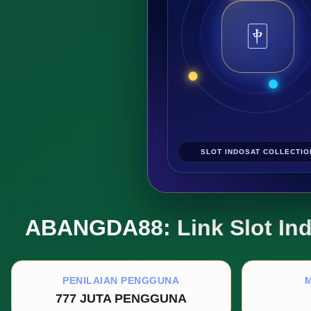
🀄
SLOT INDOSAT COLLECTIO
ABANGDA88: Link Slot Indo
PENILAIAN PENGGUNA
777 JUTA PENGGUNA