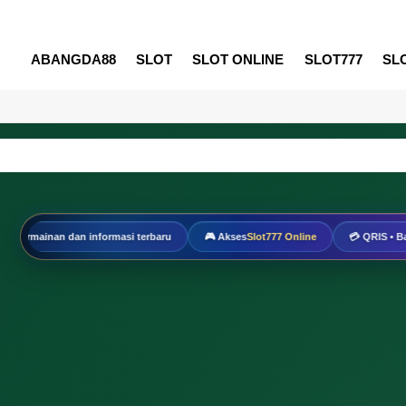
Skip
to
content
ABANGDA88
SLOT
SLOT ONLINE
SLOT777
SL
Buka Info Lebih Lanjut
 terbaru
🎮 Akses
Slot777 Online
💳 QRIS • Bank • E-Wallet
📱 Desk