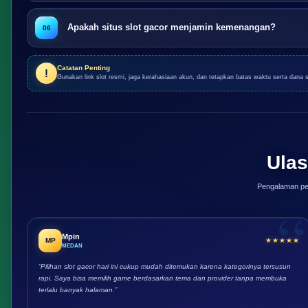
Apakah situs slot gacor menjamin kemenangan?
06
Catatan Penting
!
Gunakan link slot resmi, jaga kerahasiaan akun, dan tetapkan batas waktu serta dana 
Ula
Pengalaman pen
Mpin
MP
★★★★★
MEDAN
“Pilihan slot gacor hari ini cukup mudah ditemukan karena kategorinya tersusun
rapi. Saya bisa memilih game berdasarkan tema dan provider tanpa membuka
terlalu banyak halaman.”