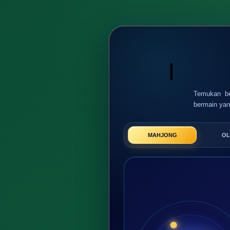
Layer Popup Close
Temukan be
bermain yan
MAHJONG
OL