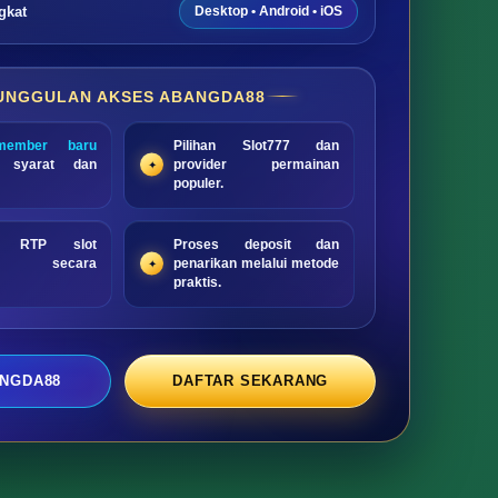
gkat
Desktop • Android • iOS
UNGGULAN AKSES ABANGDA88
member baru
Pilihan Slot777 dan
i syarat dan
provider permainan
populer.
si RTP slot
Proses deposit dan
arui secara
penarikan melalui metode
praktis.
ANGDA88
DAFTAR SEKARANG