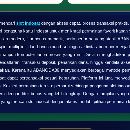
 mencari
slot indosat
dengan akses cepat, proses transaksi praktis, 
pengguna kartu Indosat untuk menikmati permainan favorit kapan saj
pilan modern, fitur bonus menarik, serta performa yang stabil. A
pin, multiplier, dan bonus round sehingga aktivitas bermain menjadi 
, maupun komputer tanpa proses yang rumit. Selain menghadirkan 
daftaran, transaksi deposit, penarikan dana, hingga kendala akse
nakan. Karena itu ABANGDA88 menyediakan berbagai metode pemba
osat dapat bertransaksi sesuai kebutuhan. Platform ini juga menyedi
 Koleksi permainan terus diperbarui sehingga pengguna slot indos
odern dengan fitur bonus yang lebih lengkap. Dengan tampilan yan
g mencari slot indosat dengan akses mudah, pilihan permainan leng