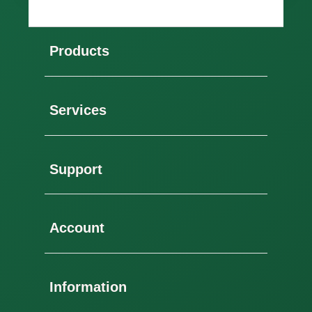
Buka
Footer Navigation
Products
Buka
Services
Buka
Support
Buka
Account
Buka
Information