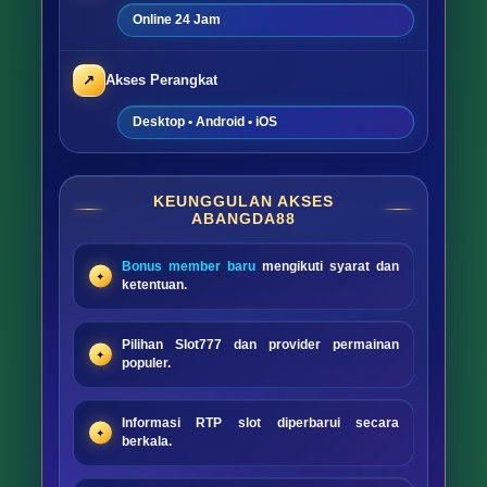
Online 24 Jam
↗
Akses Perangkat
Desktop • Android • iOS
KEUNGGULAN AKSES
ABANGDA88
Bonus member baru
mengikuti syarat dan
ketentuan.
Pilihan Slot777 dan provider permainan
populer.
Informasi RTP slot diperbarui secara
berkala.