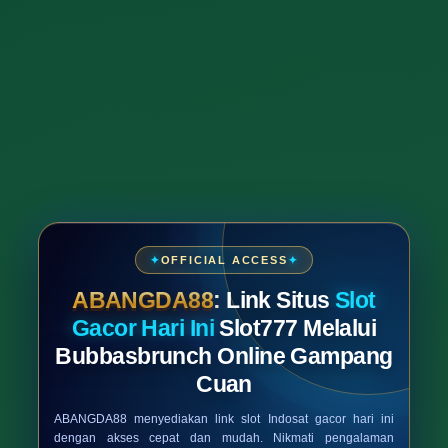
OFFICIAL ACCESS
ABANGDA88
: Link Situs
Slot
Gacor Hari Ini
Slot777 Melalui
Bubbasbrunch Online Gampang
Cuan
ABANGDA88 menyediakan link slot Indosat gacor hari ini
dengan akses cepat dan mudah. Nikmati pengalaman