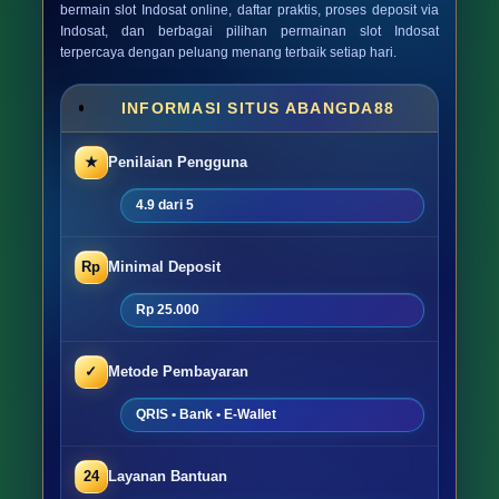
bermain slot Indosat online, daftar praktis, proses deposit via
Indosat, dan berbagai pilihan permainan slot Indosat
terpercaya dengan peluang menang terbaik setiap hari.
INFORMASI SITUS ABANGDA88
★
Penilaian Pengguna
4.9 dari 5
Rp
Minimal Deposit
Rp 25.000
✓
Metode Pembayaran
QRIS • Bank • E-Wallet
24
Layanan Bantuan