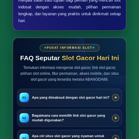
menjadi salah satu tujuan bagi pemain yang mencari slot
indosat dengan akses mudah, pilihan permainan
lengkap, dan layanan yang praktis untuk dinikmati setiap
hari.
PUSAT INFORMASI SLOT
FAQ Seputar
Slot Gacor Hari Ini
Temukan informasi mengenai slot gacor, link slot gacor,
pilihan slot online, fitur permainan, akses mobile, dan situs
slot gacor yang tersedia melalui ABANGDA88.
Apa yang dimaksud dengan slot gacor hari ini?
01
Bagaimana cara memilih link slot gacor yang
02
mudah digunakan?
Apa ciri situs slot gacor yang nyaman untuk
03