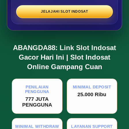
JELAJAHI SLOT INDOSAT
ABANGDA88: Link Slot Indosat
Gacor Hari Ini | Slot Indosat
Online Gampang Cuan
PENILAIAN
MINIMAL DEPOSIT
PENGGUNA
25.000 Ribu
777 JUTA
PENGGUNA
MINIMAL WITHDRAW
LAYANAN SUPPORT