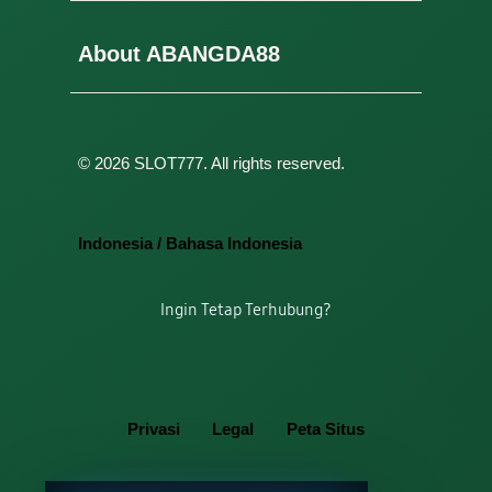
Buka
About ABANGDA88
© 2026 SLOT777. All rights reserved.
Indonesia / Bahasa Indonesia
Ingin Tetap Terhubung?
Privasi
Legal
Peta Situs