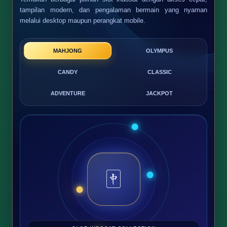
tampilan modern, dan pengalaman bermain yang nyaman
melalui desktop maupun perangkat mobile.
MAHJONG
OLYMPUS
CANDY
CLASSIC
ADVENTURE
JACKPOT
🀄