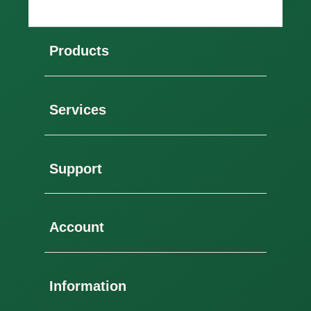
Buka
Footer Navigation
Products
Buka
Services
Buka
Support
Buka
Account
Buka
Information