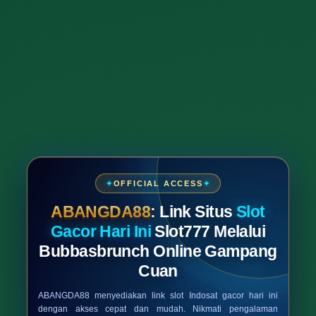
OFFICIAL ACCESS
ABANGDA88
: Link Situs
Slot
Gacor Hari Ini
Slot777 Melalui
Bubbasbrunch Online Gampang
Cuan
ABANGDA88 menyediakan link slot Indosat gacor hari ini
dengan akses cepat dan mudah. Nikmati pengalaman