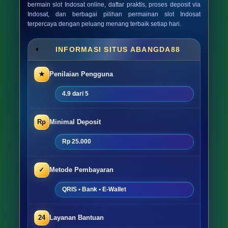
bermain slot Indosat online, daftar praktis, proses deposit via
Indosat, dan berbagai pilihan permainan slot Indosat
terpercaya dengan peluang menang terbaik setiap hari.
INFORMASI SITUS ABANGDA88
★
Penilaian Pengguna
4.9 dari 5
Rp
Minimal Deposit
Rp 25.000
✓
Metode Pembayaran
QRIS • Bank • E-Wallet
24
Layanan Bantuan