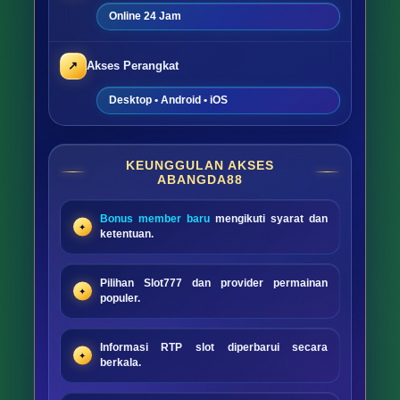
Online 24 Jam
↗
Akses Perangkat
Desktop • Android • iOS
KEUNGGULAN AKSES
ABANGDA88
Bonus member baru
mengikuti syarat dan
ketentuan.
Pilihan Slot777 dan provider permainan
populer.
Informasi RTP slot diperbarui secara
berkala.