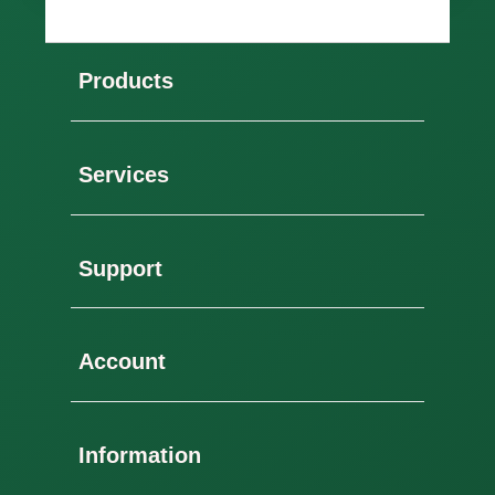
Buka
Footer Navigation
Products
Buka
Services
Buka
Support
Buka
Account
Buka
Information