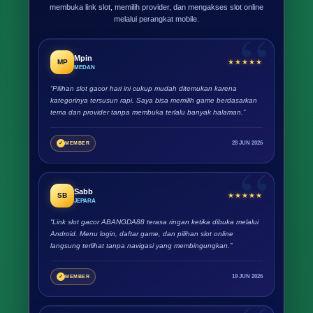
membuka link slot, memilih provider, dan mengakses slot online
melalui perangkat mobile.
Mpin
MP
★★★★★
MEDAN
“Pilihan slot gacor hari ini cukup mudah ditemukan karena
kategorinya tersusun rapi. Saya bisa memilih game berdasarkan
tema dan provider tanpa membuka terlalu banyak halaman.”
28 JUN 2026
MEMBER
Sabb
SB
★★★★★
JEPARA
“Link slot gacor ABANGDA88 terasa ringan ketika dibuka melalui
Android. Menu login, daftar game, dan pilihan slot online
langsung terlihat tanpa navigasi yang membingungkan.”
19 JUN 2026
MEMBER