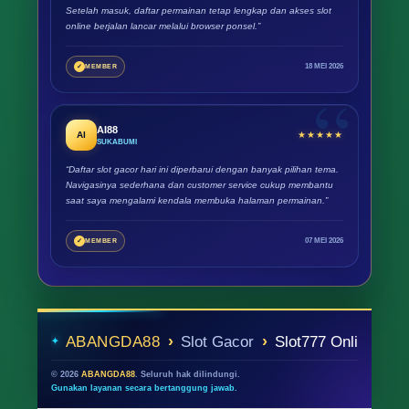
Setelah masuk, daftar permainan tetap lengkap dan akses slot
online berjalan lancar melalui browser ponsel.”
18 MEI 2026
MEMBER
AI88
AI
★★★★★
SUKABUMI
“Daftar slot gacor hari ini diperbarui dengan banyak pilihan tema.
Navigasinya sederhana dan customer service cukup membantu
saat saya mengalami kendala membuka halaman permainan.”
07 MEI 2026
MEMBER
ABANGDA88
Slot Gacor
Slot777 Online
© 2026
ABANGDA88
. Seluruh hak dilindungi.
Gunakan layanan secara bertanggung jawab.