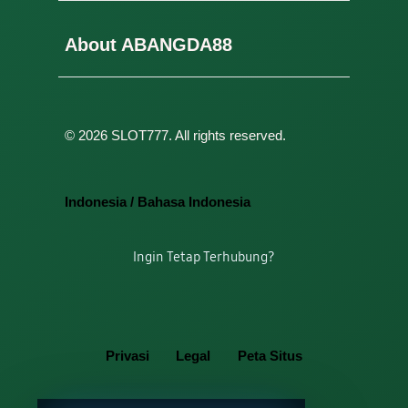
Buka
About ABANGDA88
© 2026 SLOT777. All rights reserved.
Indonesia / Bahasa Indonesia
Ingin Tetap Terhubung?
Privasi
Legal
Peta Situs