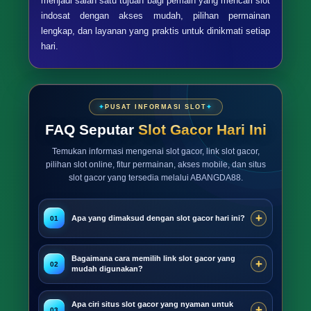
menjadi salah satu tujuan bagi pemain yang mencari slot
indosat dengan akses mudah, pilihan permainan
lengkap, dan layanan yang praktis untuk dinikmati setiap
hari.
PUSAT INFORMASI SLOT
FAQ Seputar
Slot Gacor Hari Ini
Temukan informasi mengenai slot gacor, link slot gacor,
pilihan slot online, fitur permainan, akses mobile, dan situs
slot gacor yang tersedia melalui ABANGDA88.
Apa yang dimaksud dengan slot gacor hari ini?
01
Bagaimana cara memilih link slot gacor yang
02
mudah digunakan?
Apa ciri situs slot gacor yang nyaman untuk
03