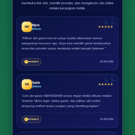
membuka link slot, memilih provider, dan mengakses slot online
melalui perangkat mobile.
Mpin
MP
★★★★★
MEDAN
“Pilihan slot gacor hari ini cukup mudah ditemukan karena
kategorinya tersusun rapi. Saya bisa memilih game berdasarkan
tema dan provider tanpa membuka terlalu banyak halaman.”
28 JUN 2026
MEMBER
Sabb
SB
★★★★★
JEPARA
“Link slot gacor ABANGDA88 terasa ringan ketika dibuka melalui
Android. Menu login, daftar game, dan pilihan slot online
langsung terlihat tanpa navigasi yang membingungkan.”
19 JUN 2026
MEMBER