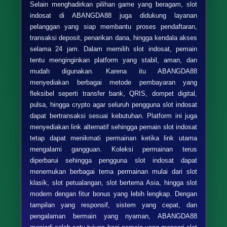
Selain menghadirkan pilihan game yang beragam, slot
indosat di ABANGDA88 juga didukung layanan
pelanggan yang siap membantu proses pendaftaran,
transaksi deposit, penarikan dana, hingga kendala akses
selama 24 jam. Dalam memilih slot indosat, pemain
tentu menginginkan platform yang stabil, aman, dan
mudah digunakan. Karena itu ABANGDA88
menyediakan berbagai metode pembayaran yang
fleksibel seperti transfer bank, QRIS, dompet digital,
pulsa, hingga crypto agar seluruh pengguna slot indosat
dapat bertransaksi sesuai kebutuhan. Platform ini juga
menyediakan link alternatif sehingga pemain slot indosat
tetap dapat menikmati permainan ketika link utama
mengalami gangguan. Koleksi permainan terus
diperbarui sehingga pengguna slot indosat dapat
menemukan berbagai tema permainan mulai dari slot
klasik, slot petualangan, slot bertema Asia, hingga slot
modern dengan fitur bonus yang lebih lengkap. Dengan
tampilan yang responsif, sistem yang cepat, dan
pengalaman bermain yang nyaman, ABANGDA88