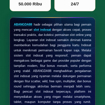
50.000 Ribu
24/7
ABANGDA88
hadir sebagai pilihan utama bagi pemain
yang mencari
slot indosat
dengan akses cepat, proses
transaksi praktis, dan koleksi permainan slot online yang
lengkap. Layanan slot indosat semakin diminati karena
memberikan kemudahan bagi pengguna kartu Indosat
untuk menikmati permainan favorit kapan saja. Melalui
sistem slot indosat yang responsif, pemain dapat
mengakses berbagai game dari provider populer dengan
tampilan modern, fitur bonus menarik, serta performa
yang stabil. ABANGDA88 menghadirkan pengalaman
slot indosat yang nyaman melalui dukungan permainan
dengan fitur scatter, wild, free spin, multiplier, dan bonus
round sehingga aktivitas bermain menjadi lebih seru.
Bagi pencari slot indosat terpercaya, platform ini
menyediakan akses yang ringan melalui smartphone,
tablet, maupun komputer tanpa proses yang rumit.