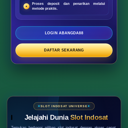
Proses deposit dan penarikan melalui
metode praktis.
LOGIN ABANGDA88
DAFTAR SEKARANG
Layer Popup Close
SLOT INDOSAT UNIVERSE
Jelajahi Dunia
Slot Indosat
Temukan berbagai pilihan slot indosat dengan akses cepat,