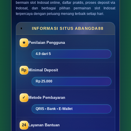
bermain slot Indosat online, daftar praktis, proses deposit via
Indosat, dan berbagai pilihan permainan slot Indosat
terpercaya dengan peluang menang terbaik setiap hari.
INFORMASI SITUS ABANGDA88
★
Penilaian Pengguna
4.9 dari 5
Rp
Minimal Deposit
Rp 25.000
✓
Metode Pembayaran
QRIS • Bank • E-Wallet
24
Layanan Bantuan