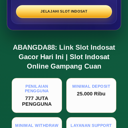
JELAJAHI SLOT INDOSAT
ABANGDA88: Link Slot Indosat
Gacor Hari Ini | Slot Indosat
Online Gampang Cuan
PENILAIAN
MINIMAL DEPOSIT
PENGGUNA
25.000 Ribu
777 JUTA
PENGGUNA
MINIMAL WITHDRAW
LAYANAN SUPPORT