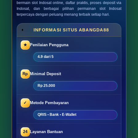
bermain slot Indosat online, daftar praktis, proses deposit via
Indosat, dan berbagai pilihan permainan slot Indosat
terpercaya dengan peluang menang terbaik setiap hari.
INFORMASI SITUS ABANGDA88
★
Penilaian Pengguna
4.9 dari 5
Rp
Minimal Deposit
Rp 25.000
✓
Metode Pembayaran
QRIS • Bank • E-Wallet
24
Layanan Bantuan