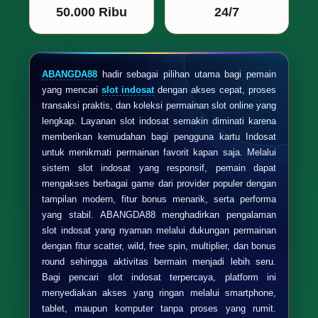
50.000 Ribu
24/7
ABANGDA88
hadir sebagai pilihan utama bagi pemain
yang mencari
slot indosat
dengan akses cepat, proses
transaksi praktis, dan koleksi permainan slot online yang
lengkap. Layanan slot indosat semakin diminati karena
memberikan kemudahan bagi pengguna kartu Indosat
untuk menikmati permainan favorit kapan saja. Melalui
sistem slot indosat yang responsif, pemain dapat
mengakses berbagai game dari provider populer dengan
tampilan modern, fitur bonus menarik, serta performa
yang stabil. ABANGDA88 menghadirkan pengalaman
slot indosat yang nyaman melalui dukungan permainan
dengan fitur scatter, wild, free spin, multiplier, dan bonus
round sehingga aktivitas bermain menjadi lebih seru.
Bagi pencari slot indosat terpercaya, platform ini
menyediakan akses yang ringan melalui smartphone,
tablet, maupun komputer tanpa proses yang rumit.