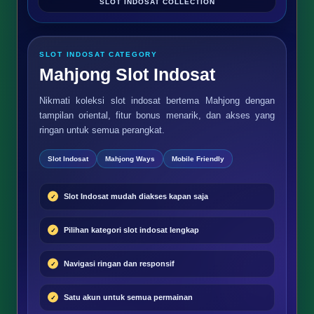
SLOT INDOSAT COLLECTION
SLOT INDOSAT CATEGORY
Mahjong Slot Indosat
Nikmati koleksi slot indosat bertema Mahjong dengan
tampilan oriental, fitur bonus menarik, dan akses yang
ringan untuk semua perangkat.
Slot Indosat
Mahjong Ways
Mobile Friendly
Slot Indosat mudah diakses kapan saja
Pilihan kategori slot indosat lengkap
Navigasi ringan dan responsif
Satu akun untuk semua permainan