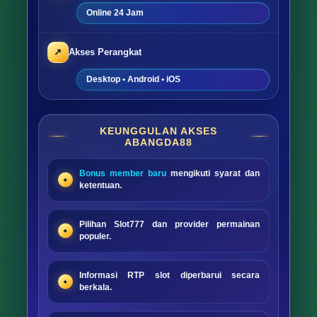
Online 24 Jam
↗
Akses Perangkat
Desktop • Android • iOS
KEUNGGULAN AKSES
ABANGDA88
Bonus member baru
mengikuti syarat dan
ketentuan.
Pilihan Slot777 dan provider permainan
populer.
Informasi RTP slot diperbarui secara
berkala.