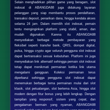
Selain menghadirkan pilihan game yang beragam, slot
indosat di ABANGDA88 juga didukung layanan
pelanggan yang siap membantu proses pendaftaran,
transaksi deposit, penarikan dana, hingga kendala akses
selama 24 jam. Dalam memilih slot indosat, pemain
tentu menginginkan platform yang stabil, aman, dan
mudah digunakan. Karena itu ABANGDA88
menyediakan berbagai metode pembayaran yang
fleksibel seperti transfer bank, QRIS, dompet digital,
pulsa, hingga crypto agar seluruh pengguna slot indosat
dapat bertransaksi sesuai kebutuhan. Platform ini juga
menyediakan link alternatif sehingga pemain slot indosat
tetap dapat menikmati permainan ketika link utama
mengalami gangguan. Koleksi permainan terus
diperbarui sehingga pengguna slot indosat dapat
menemukan berbagai tema permainan mulai dari slot
klasik, slot petualangan, slot bertema Asia, hingga slot
modern dengan fitur bonus yang lebih lengkap. Dengan
tampilan yang responsif, sistem yang cepat, dan
pengalaman bermain yang nyaman, ABANGDA88