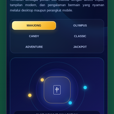
tampilan modern, dan pengalaman bermain yang nyaman
melalui desktop maupun perangkat mobile.
MAHJONG
OLYMPUS
CANDY
CLASSIC
ADVENTURE
JACKPOT
🀄