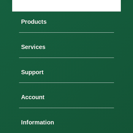
Buka
Footer Navigation
Products
Buka
Services
Buka
Support
Buka
Account
Buka
Information